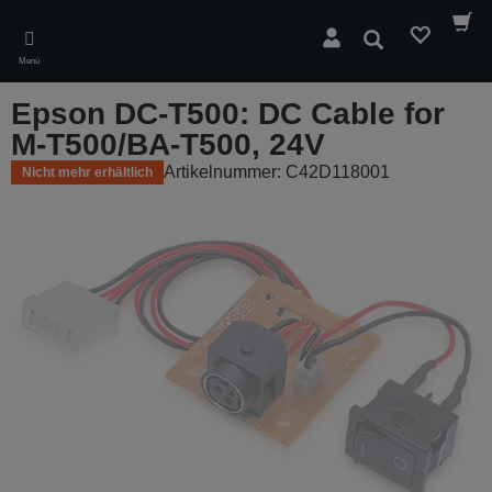
Skip
to
Suchen
main
Menü
content
Epson DC-T500: DC Cable for
M-T500/BA-T500, 24V
Artikelnummer: C42D118001
Nicht mehr erhältlich