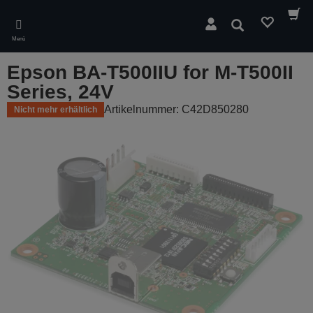
Skip
to
Suchen
main
Menü
content
Epson BA-T500IIU for M-T500II
Series, 24V
Artikelnummer: C42D850280
Nicht mehr erhältlich