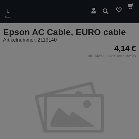
Skip
to
Suchen
main
Menü
content
Epson AC Cable, EURO cable
Artikelnummer: 2119140
4,14 €
inkl. MwSt. (3,48 € ohne MwSt.)