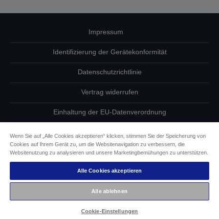
Impressum
Identifizierung der Gerätekonformität
Datenschutzrichtlinie
Vertrag widerrufen
Einhaltung der EU-Datenverordnung
Fragen zum Datenschutz
Wenn Sie auf „Alle Cookies akzeptieren“ klicken, stimmen Sie der Speicherung von
Cookies auf Ihrem Gerät zu, um die Websitenavigation zu verbessern, die
Informationen zu Cookies
Websitenutzung zu analysieren und unsere Marketingbemühungen zu unterstützen.
Alle Cookies akzeptieren
Epson Engagement für Barrierefreiheit
Alle ablehnen
Copyright © 2026 Seiko Epson
Cookie-Einstellungen