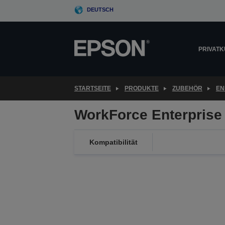
Skip
DEUTSCH
to
main
content
PRIVAT
STARTSEITE
PRODUKTE
ZUBEHÖR
EN
WorkForce Enterprise 
Kompatibilität