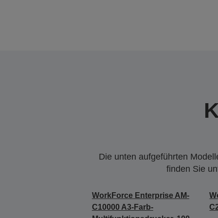
K
Die unten aufgeführten Modelle
finden Sie u
WorkForce Enterprise AM-
Wo
C10000 A3-Farb-
C