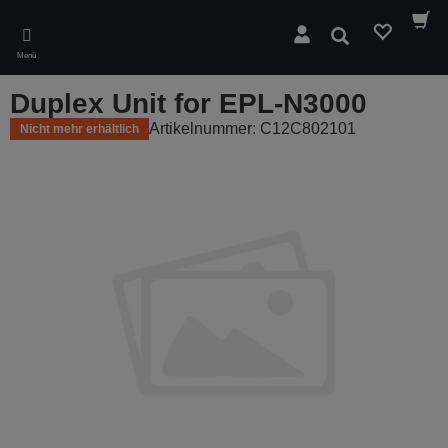
Skip
to
Suchen
main
Menü
content
Duplex Unit for EPL-N3000
Artikelnummer: C12C802101
Nicht mehr erhältlich