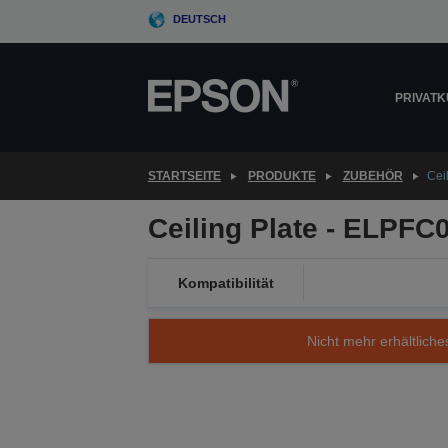
Skip
DEUTSCH
to
main
content
PRIVAT
STARTSEITE
PRODUKTE
ZUBEHÖR
Cei
Ceiling Plate - ELPFC
Kompatibilität
Nicht mehr erhältliche