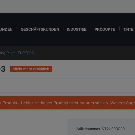
KUNDEN
GESCHÄFTSKUNDEN
INDUSTRIE
PRODUKTE
TINTE
ling Plate - ELPFC03
03
Nicht mehr erhältlich
s Produkt - Leider ist dieses Produkt nicht mehr erhältlich. Weitere Ang
Artikelnummer: V12H003C03