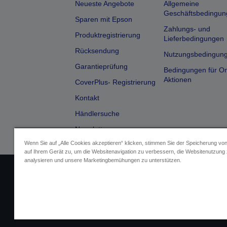
Neueste Angebote
Allgemeine
Geschäftsbedingun
Sparen mit Epson
Zahlungs- und
Produktregistrierung
Lieferbedingungen
Rücksendung
Nutzungsbedingun
Garantieprüfung
Bedingungen für On
Aktionen
CoverPlus- Registrierung
Kontakt
Händlersuche
Newsletter
Wenn Sie auf „Alle Cookies akzeptieren“ klicken, stimmen Sie der Speicherung vo
auf Ihrem Gerät zu, um die Websitenavigation zu verbessern, die Websitenutzung
analysieren und unsere Marketingbemühungen zu unterstützen.
Impressum
Identifizierung der G
Fragen zum D