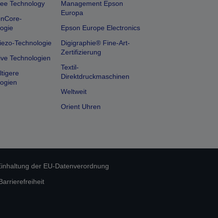
ee Technology
Management Epson
Europa
onCore-
ogie
Epson Europe Electronics
iezo-Technologie
Digigraphie® Fine-Art-
Zertifizierung
ive Technologien
Textil-
tigere
Direktdruckmaschinen
ogien
Weltweit
Orient Uhren
inhaltung der EU-Datenverordnung
rrierefreiheit