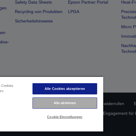
Safety Data Sheets
Epson Partner Portal
Heat-Fr
gen
Recycling von Produkten
LPGA
Precisi
Technol
Sicherheitshinweise
Micro P
gen
Innovat
line-
Nachhal
Technol
n Cookies
Alle Cookies akzeptieren
 zu
erätekonformität
Datenschutzrichtlinie
Vertrag widerrufen
E
Alle ablehnen
atenschutz
Informationen zu Cookies
Epson Engagement für Ba
Cookie-Einstellungen
Copyright © 2026 Seiko Epson