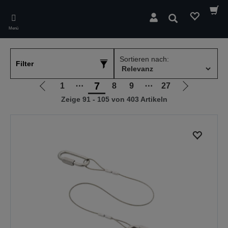
Skip
to
Suchen
main
Menü
content
Sortieren nach:
Filter
7
1
⋯
8
9
⋯
27
Zur
Zur
Zeige 91 - 105 von 403 Artikeln
vorherigen
nächsten
Seite
Seite