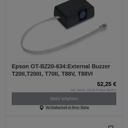
Epson OT-BZ20-634:External Buzzer
T20II,T20III, T70II, T88V, T88VI
52,25 €
inkl. MwSt. (43,91 € ohne MwSt.)
Mehr erfahren
Verfügbarkeit in Ihrer Nähe