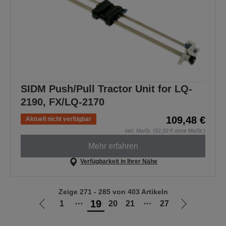
SIDM Push/Pull Tractor Unit for LQ-
2190, FX/LQ-2170
109,48 €
Aktuell nicht verfügbar
inkl. MwSt. (92,00 € ohne MwSt.)
Mehr erfahren
Verfügbarkeit in Ihrer Nähe
Zeige 271 - 285 von 403 Artikeln
19
1
⋯
20
21
⋯
27
Zur
Zur
vorherigen
nächsten