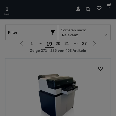
Skip
to
Suchen
main
Menü
content
Sortieren nach:
Filter
19
1
⋯
20
21
⋯
27
Zur
Zur
Zeige 271 - 285 von 403 Artikeln
vorherigen
nächsten
Seite
Seite