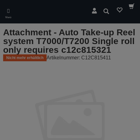
Skip
to
Suchen
main
Menü
content
Attachment - Auto Take-up Reel
system T7000/T7200 Single roll
only requires c12c815321
Artikelnummer: C12C815411
Nicht mehr erhältlich