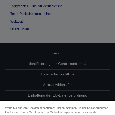
Digigraphie® Fine-Art-Zertifizierung
Textil-Direktdruckmaschinen
Weltweit
Orient Uhren
Impressum
Identifizierung der Gerätekonformität
Datenschutzrichtlinie
Vertrag widerrufen
Einhaltung der EU-Datenverordnung
Fragen zum Datenschutz
Wenn Sie auf „Alle Cookies akzeptieren“ klicken, stimmen Sie der Speicherung von
Cookies auf Ihrem Gerät zu, um die Websitenavigation zu verbessern, die