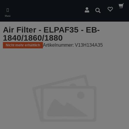
Skip
to
Suchen
main
Menü
content
Air Filter - ELPAF35 - EB-
1840/1860/1880
Artikelnummer: V13H134A35
Nicht mehr erhältlich