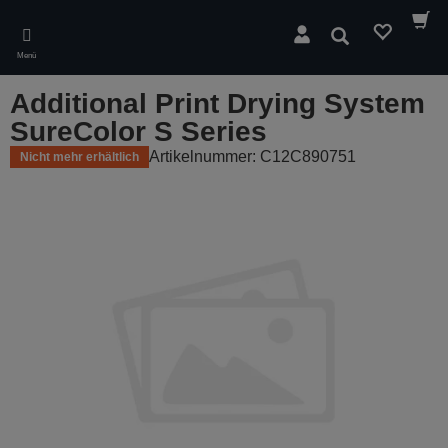
Skip
to
Suchen
main
Menü
content
Additional Print Drying System
SureColor S Series
Artikelnummer: C12C890751
Nicht mehr erhältlich