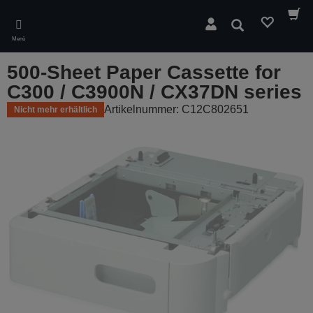
Skip
to
Suchen
main
Menü
content
500-Sheet Paper Cassette for
C300 / C3900N / CX37DN series
Artikelnummer: C12C802651
Nicht mehr erhältlich