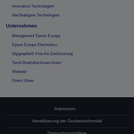
Innovative Technologien
Nachhaltigere Technologien
Unternehmen
Management Epson Europa
Epson Europe Electronics
Digigraphie® Fine-Art-Zertifizierung
Textil-Direktdruckmaschinen
Weltweit
Orient Uhren
Impressum
Identifizierung der Gerätekonformität
Datenschutzrichtlinie