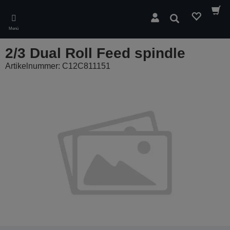
Skip
to
Suchen
main
Menü
content
2/3 Dual Roll Feed spindle
Artikelnummer: C12C811151