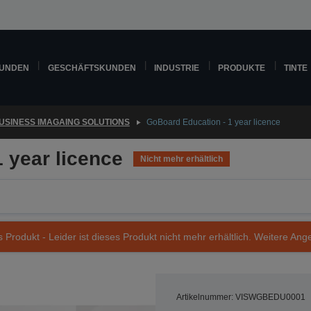
KUNDEN
GESCHÄFTSKUNDEN
INDUSTRIE
PRODUKTE
TINTE
USINESS IMAGAING SOLUTIONS
GoBoard Education - 1 year licence
 year licence
Nicht mehr erhältlich
s Produkt - Leider ist dieses Produkt nicht mehr erhältlich. Weitere Ang
Artikelnummer: VISWGBEDU0001