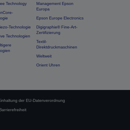
ee Technology
Management Epson
Europa
onCore-
ogie
Epson Europe Electronics
iezo-Technologie
Digigraphie® Fine-Art-
Zertifizierung
ive Technologien
Textil-
tigere
Direktdruckmaschinen
ogien
Weltweit
Orient Uhren
inhaltung der EU-Datenverordnung
rrierefreiheit