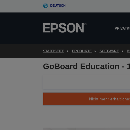
Skip
DEUTSCH
to
main
content
PRIVAT
STARTSEITE
PRODUKTE
SOFTWARE
B
GoBoard Education - 1
Nicht mehr erhältliche