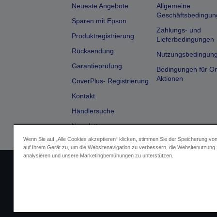
Neueste Angebote
Allgemeine
Geschäftsbedingun
Sparen mit Epson
Zahlungs- und
Produktregistrierung
Lieferbedingungen
Rücksendung
Nutzungsbedingun
Garantieprüfung
Bedingungen für On
Aktionen
CoverPlus- Registrierung
Kontakt
Händlersuche
Newsletter
Wenn Sie auf „Alle Cookies akzeptieren“ klicken, stimmen Sie der Speicherung vo
auf Ihrem Gerät zu, um die Websitenavigation zu verbessern, die Websitenutzung
analysieren und unsere Marketingbemühungen zu unterstützen.
Impressum
Identifizierung der G
Fragen zum D