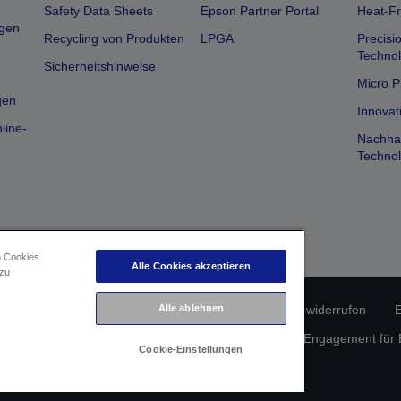
Safety Data Sheets
Epson Partner Portal
Heat-Fr
gen
Recycling von Produkten
LPGA
Precisi
Technol
Sicherheitshinweise
Micro P
gen
Innovat
line-
Nachhal
Technol
n Cookies
Alle Cookies akzeptieren
 zu
erätekonformität
Datenschutzrichtlinie
Vertrag widerrufen
E
Alle ablehnen
atenschutz
Informationen zu Cookies
Epson Engagement für Ba
Cookie-Einstellungen
Copyright © 2026 Seiko Epson