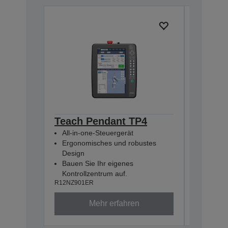
Teach Pendant TP4
Pulse 
All-in-one-Steuergerät
(RC800
Ergonomisches und robustes
R12NZ900
Design
Bauen Sie Ihr eigenes
Kontrollzentrum auf.
R12NZ901ER
Mehr erfahren