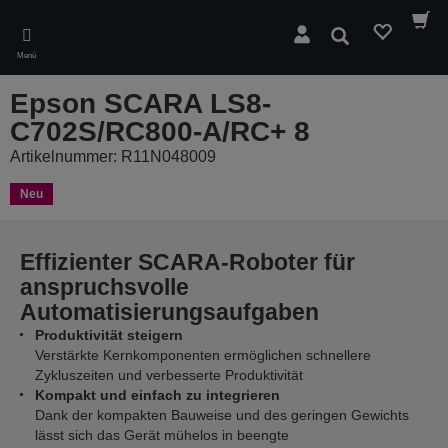
Skip
to
Suchen
main
Menü
content
Epson SCARA LS8-
C702S/RC800-A/RC+ 8
Artikelnummer: R11N048009
Neu
Effizienter SCARA-Roboter für
anspruchsvolle
Automatisierungsaufgaben
Produktivität steigern
Verstärkte Kernkomponenten ermöglichen schnellere
Zykluszeiten und verbesserte Produktivität
Kompakt und einfach zu integrieren
Dank der kompakten Bauweise und des geringen Gewichts
lässt sich das Gerät mühelos in beengte