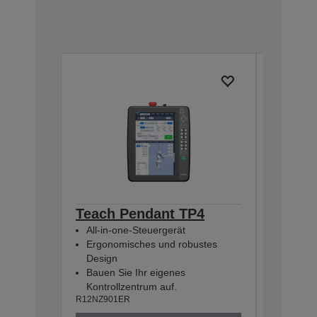
Teach Pendant TP4
Pulse 
All-in-one-Steuergerät
(RC800
Ergonomisches und robustes
R12NZ900
Design
Bauen Sie Ihr eigenes
Kontrollzentrum auf.
R12NZ901ER