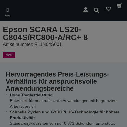
Skip
to
Suchen
main
Menü
content
Epson SCARA LS20-
C804S/RC800-A/RC+ 8
Artikelnummer: R11N04S001
Neu
Hervorragendes Preis-Leistungs-
Verhältnis für anspruchsvolle
Anwendungsbereiche
Hohe Traglastleistung
Entwickelt für anspruchsvolle Anwendungen mit begrenztem
Arbeitsbereich
Schnelle Zyklen und GYROPLUS-Technologie für höhere
Produktivität
Standardzykluszeiten von nur 0,373 Sekunden, unterstützt