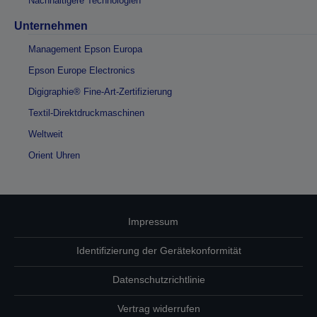
Nachhaltigere Technologien
Unternehmen
Management Epson Europa
Epson Europe Electronics
Digigraphie® Fine-Art-Zertifizierung
Textil-Direktdruckmaschinen
Weltweit
Orient Uhren
Impressum
Identifizierung der Gerätekonformität
Datenschutzrichtlinie
Vertrag widerrufen