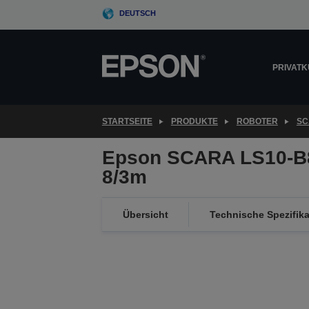
Skip
DEUTSCH
to
main
content
PRIVAT
STARTSEITE
PRODUKTE
ROBOTER
SC
Epson SCARA LS10-B
8/3m
Übersicht
Technische Spezifik