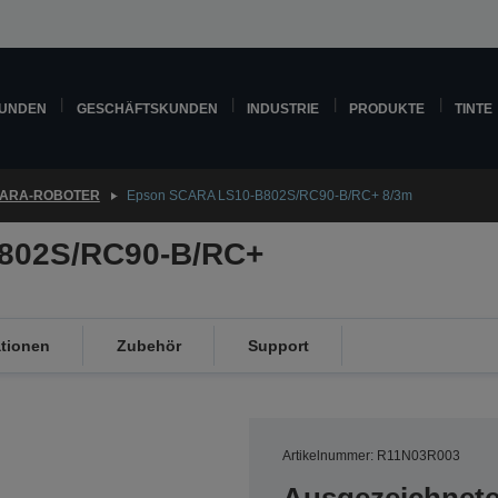
KUNDEN
GESCHÄFTSKUNDEN
INDUSTRIE
PRODUKTE
TINTE
ARA-ROBOTER
Epson SCARA LS10-B802S/RC90-B/RC+ 8/3m
802S/RC90-B/RC+
ationen
Zubehör
Support
Artikelnummer: R11N03R003