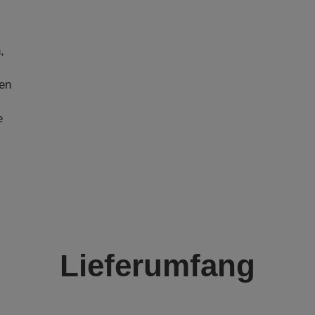
,
ßen
e
Lieferumfang