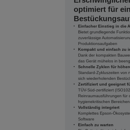
Erschwingliche
optimiert für ei
Bestückungsau
Einfacher Einstieg in die
Bietet grundlegende Funktio
zuverlässige Automatisierung 
Produktionsaufgaben
Kompakt und einfach zu i
Dank der kompakten Bauweis
das Gerät mühelos in beengt
Schnelle Zyklen für höher
Standard-Zykluszeiten von 
sich wiederholenden Best
Zertifiziert und geeignet
TÜV-Süd-zertifiziert (ISO1
Reinraumausführungen für de
hygienekritischen Bereichen 
Vollständig integriert
Komplettes Epson-Ökosyste
Software
Einfach zu warten