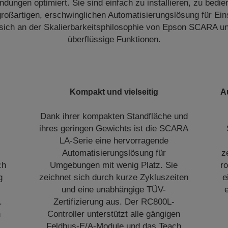
ungen optimiert. Sie sind einfach zu installieren, zu bedie
großartigen, erschwinglichen Automatisierungslösung für Ein
t sich an der Skalierbarkeitsphilosophie von Epson SCARA un
überflüssige Funktionen.
Kompakt und vielseitig
A
Dank ihrer kompakten Standfläche und
ihres geringen Gewichts ist die SCARA
LA-Serie eine hervorragende
Automatisierungslösung für
z
ch
Umgebungen mit wenig Platz. Sie
r
g
zeichnet sich durch kurze Zykluszeiten
e
und eine unabhängige TÜV-
.
Zertifizierung aus. Der RC800L-
n
Controller unterstützt alle gängigen
Feldbus-E/A-Module und das Teach