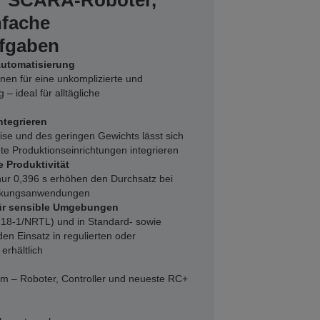
r SCARA-Roboter,
nfache
fgaben
 Automatisierung
nen für eine unkomplizierte und
– ideal für alltägliche
ntegrieren
e und des geringen Gewichts lässt sich
e Produktionseinrichtungen integrieren
e Produktivität
nur 0,396 s erhöhen den Durchsatz bei
ückungsanwendungen
 für sensible Umgebungen
0218‑1/NRTL) und in Standard- sowie
n Einsatz in regulierten oder
erhältlich
m – Roboter, Controller und neueste RC+