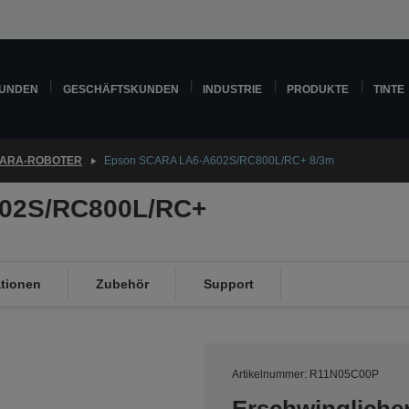
KUNDEN
GESCHÄFTSKUNDEN
INDUSTRIE
PRODUKTE
TINTE
ARA-ROBOTER
Epson SCARA LA6-A602S/RC800L/RC+ 8/3m
02S/RC800L/RC+
ationen
Zubehör
Support
Artikelnummer: R11N05C00P