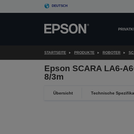
Skip
DEUTSCH
to
main
content
PRIVAT
STARTSEITE
PRODUKTE
ROBOTER
SC
Epson SCARA LA6-A6
8/3m
Übersicht
Technische Spezifik