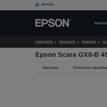
Skip
DEUTSCH
to
main
content
PRIVAT
STARTSEITE
PRODUKTE
ROBOTER
SC
Epson Scara GX8-B 4
Übersicht
Technische Spezifik