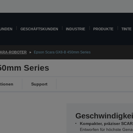
KUNDEN
GESCHÄFTSKUNDEN
INDUSTRIE
PRODUKTE
TINTE
ARA-ROBOTER
Epson Scara GX8-B 450mm Series
50mm Series
ationen
Support
Geschwindigkei
Kompakter, präziser SCA
Entworfen für höchste Genau