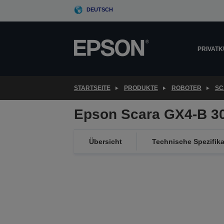
Skip
DEUTSCH
to
main
content
PRIVAT
STARTSEITE
PRODUKTE
ROBOTER
SC
Epson Scara GX4-B 3
Übersicht
Technische Spezifik