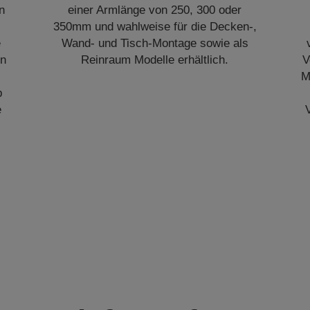
n
einer Armlänge von 250, 300 oder
350mm und wahlweise für die Decken-,
e
Wand- und Tisch-Montage sowie als
en
Reinraum Modelle erhältlich.
V
M
b
e