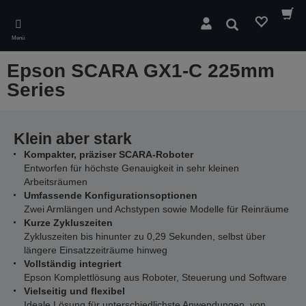
Skip
to
Suchen
main
Menü
content
Epson SCARA GX1-C 225mm
Series
Klein aber stark
Kompakter, präziser SCARA-Roboter
Entworfen für höchste Genauigkeit in sehr kleinen
Arbeitsräumen
Umfassende Konfigurationsoptionen
Zwei Armlängen und Achstypen sowie Modelle für Reinräume
Kurze Zykluszeiten
Zykluszeiten bis hinunter zu 0,29 Sekunden, selbst über
längere Einsatzzeiträume hinweg
Vollständig integriert
Epson Komplettlösung aus Roboter, Steuerung und Software
Vielseitig und flexibel
Ideale Lösung für unterschiedlichste Anwendungen, von