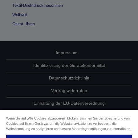
Textil-Direktdruckmaschinen
Weltweit
Orient Uhren
Impressum
Identifizierung der Gerätekonformität
Datenschutzrichtlinie
Vertrag widerrufen
Einhaltung der EU-Datenverordnung
Fragen zum Datenschutz
Wenn Sie auf „Alle Cookies akzeptieren“ klicken, stimmen Sie der Speicherung von
Cookies auf Ihrem Gerät zu, um die Websitenavigation zu verbessern, die
Informationen zu Cookies
Websitenutzung zu analysieren und unsere Marketingbemühungen zu unterstützen.