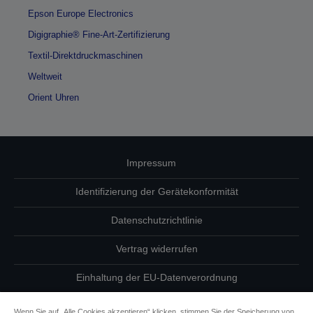
Epson Europe Electronics
Digigraphie® Fine-Art-Zertifizierung
Textil-Direktdruckmaschinen
Weltweit
Orient Uhren
Impressum
Identifizierung der Gerätekonformität
Datenschutzrichtlinie
Vertrag widerrufen
Einhaltung der EU-Datenverordnung
Fragen zum Datenschutz
Wenn Sie auf „Alle Cookies akzeptieren“ klicken, stimmen Sie der Speicherung von