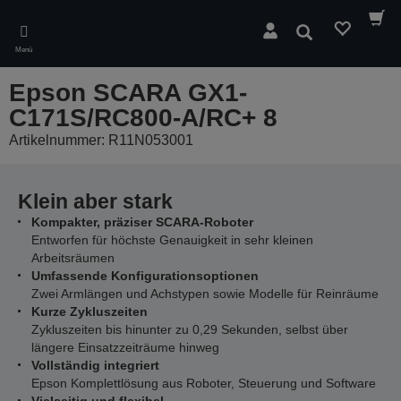
Skip
to
Suchen
main
Menü
content
Epson SCARA GX1-
C171S/RC800-A/RC+ 8
Artikelnummer: R11N053001
Klein aber stark
Kompakter, präziser SCARA-Roboter
Entworfen für höchste Genauigkeit in sehr kleinen
Arbeitsräumen
Umfassende Konfigurationsoptionen
Zwei Armlängen und Achstypen sowie Modelle für Reinräume
Kurze Zykluszeiten
Zykluszeiten bis hinunter zu 0,29 Sekunden, selbst über
längere Einsatzzeiträume hinweg
Vollständig integriert
Epson Komplettlösung aus Roboter, Steuerung und Software