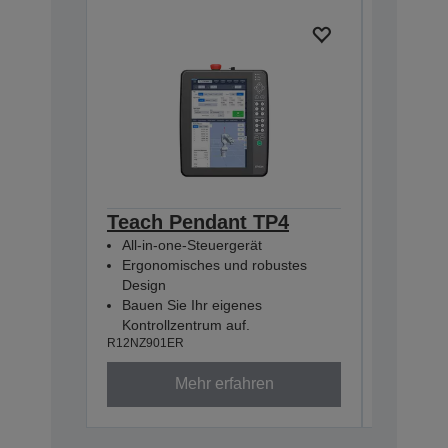
Teach Pendant TP4
Pulse 
All-in-one-Steuergerät
(RC800
Ergonomisches und robustes
R12NZ900
Design
Bauen Sie Ihr eigenes
Kontrollzentrum auf.
R12NZ901ER
Mehr erfahren