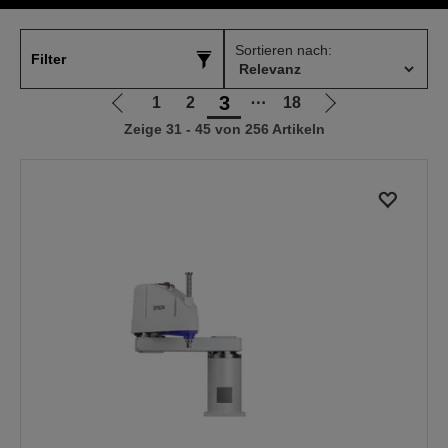
Sortieren nach:
Filter
3
1
2
⋯
18
Zur
Zur
Zeige 31 - 45 von 256 Artikeln
vorherigen
nächsten
Seite
Seite