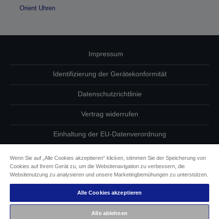
Orient Uhren
Impressum
Identifizierung der Gerätekonformität
Datenschutzrichtlinie
Vertrag widerrufen
Einhaltung der EU-Datenverordnung
Fragen zum Datenschutz
Wenn Sie auf „Alle Cookies akzeptieren“ klicken, stimmen Sie der Speicherung von
Cookies auf Ihrem Gerät zu, um die Websitenavigation zu verbessern, die
Informationen zu Cookies
Websitenutzung zu analysieren und unsere Marketingbemühungen zu unterstützen.
Alle Cookies akzeptieren
Epson Engagement für Barrierefreiheit
Alle ablehnen