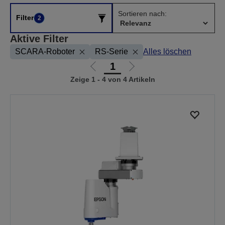
Sortieren nach:
Filter
2
Aktive Filter
SCARA-Roboter
RS-Serie
Alles löschen
1
Zur
Zur
Zeige 1 - 4 von 4 Artikeln
vorherigen
nächsten
Seite
Seite