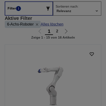
Sortieren nach:
Filter
1
Aktive Filter
6-Achs-Roboter
Alles löschen
1
2
Zur
Zur
Zeige 1 - 15 von 16 Artikeln
vorherigen
nächsten
Seite
Seite