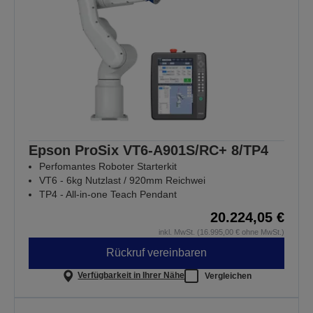
Epson ProSix VT6-A901S/RC+ 8/TP4
Perfomantes Roboter Starterkit
VT6 - 6kg Nutzlast / 920mm Reichwei
TP4 - All-in-one Teach Pendant
20.224,05 €
inkl. MwSt. (16.995,00 € ohne MwSt.)
Rückruf vereinbaren
Verfügbarkeit in Ihrer Nähe
Vergleichen