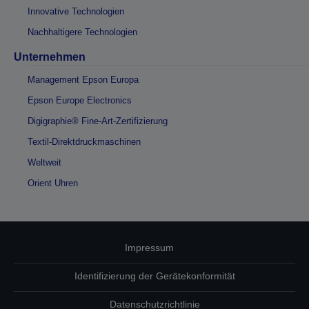
Innovative Technologien
Nachhaltigere Technologien
Unternehmen
Management Epson Europa
Epson Europe Electronics
Digigraphie® Fine-Art-Zertifizierung
Textil-Direktdruckmaschinen
Weltweit
Orient Uhren
Impressum
Identifizierung der Gerätekonformität
Datenschutzrichtlinie