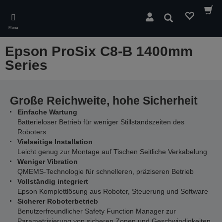
Skip
to
Suchen
main
Menü
content
Epson ProSix C8-B 1400mm
Series
Große Reichweite, hohe Sicherheit
Einfache Wartung
Batterieloser Betrieb für weniger Stillstandszeiten des
Roboters
Vielseitige Installation
Leicht genug zur Montage auf Tischen Seitliche Verkabelung
Weniger Vibration
QMEMS-Technologie für schnelleren, präziseren Betrieb
Vollständig integriert
Epson Komplettlösung aus Roboter, Steuerung und Software
Sicherer Roboterbetrieb
Benutzerfreundlicher Safety Function Manager zur
Parametrisierung von sicheren Zonen und Geschwindigkeiten