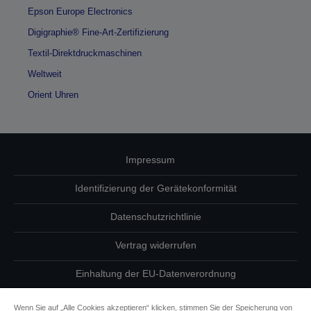
Epson Europe Electronics
Digigraphie® Fine-Art-Zertifizierung
Textil-Direktdruckmaschinen
Weltweit
Orient Uhren
Impressum
Identifizierung der Gerätekonformität
Datenschutzrichtlinie
Vertrag widerrufen
Einhaltung der EU-Datenverordnung
Fragen zum Datenschutz
Wenn Sie auf „Alle Cookies akzeptieren“ klicken, stimmen Sie der Speicherung von