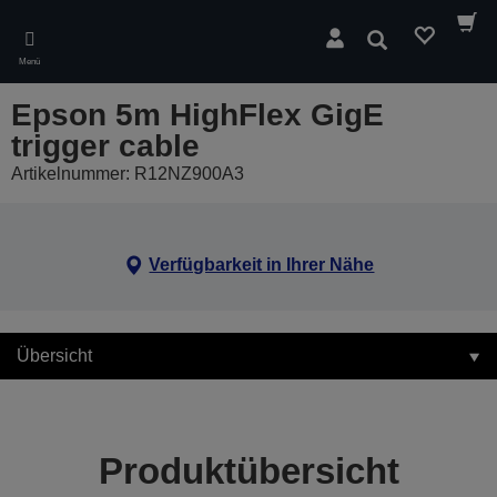
Skip
to
Suchen
main
Menü
content
Epson 5m HighFlex GigE
trigger cable
Artikelnummer: R12NZ900A3
Verfügbarkeit in Ihrer Nähe
Übersicht
Produktübersicht