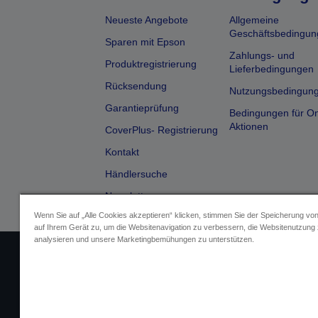
Neueste Angebote
Allgemeine
Geschäftsbedingun
Sparen mit Epson
Zahlungs- und
Produktregistrierung
Lieferbedingungen
Rücksendung
Nutzungsbedingun
Garantieprüfung
Bedingungen für On
Aktionen
CoverPlus- Registrierung
Kontakt
Händlersuche
Newsletter
Wenn Sie auf „Alle Cookies akzeptieren“ klicken, stimmen Sie der Speicherung vo
auf Ihrem Gerät zu, um die Websitenavigation zu verbessern, die Websitenutzung
analysieren und unsere Marketingbemühungen zu unterstützen.
Impressum
Identifizierung der G
Fragen zum D