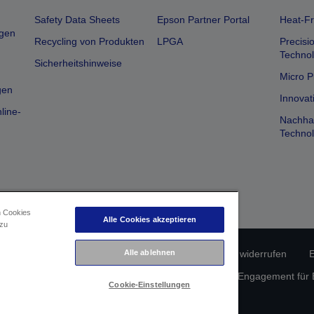
Safety Data Sheets
Epson Partner Portal
Heat-Fr
gen
Recycling von Produkten
LPGA
Precisi
Technol
Sicherheitshinweise
Micro P
gen
Innovat
line-
Nachhal
Technol
n Cookies
Alle Cookies akzeptieren
 zu
erätekonformität
Datenschutzrichtlinie
Alle ablehnen
Vertrag widerrufen
E
atenschutz
Informationen zu Cookies
Epson Engagement für Ba
Cookie-Einstellungen
Copyright © 2026 Seiko Epson