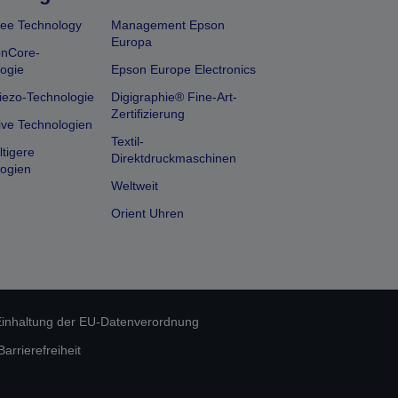
ee Technology
Management Epson
Europa
onCore-
ogie
Epson Europe Electronics
iezo-Technologie
Digigraphie® Fine-Art-
Zertifizierung
ive Technologien
Textil-
tigere
Direktdruckmaschinen
ogien
Weltweit
Orient Uhren
inhaltung der EU-Datenverordnung
rrierefreiheit