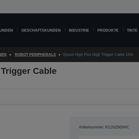
KUNDEN
GESCHÄFTSKUNDEN
INDUSTRIE
PRODUKTE
TINTE
NEN
ROBOT PERIPHERALS
Epson High Flex GigE Trigger Cable 10m
Trigger Cable
Artikelnummer: R12NZ900HC