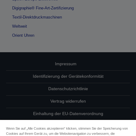
Digigraphie® Fine-Art-Zertifizierung
Textil-Direktdruckmaschinen
Weltweit
Orient Uhren
Impressum
Identifizierung der Gerätekonformität
Datenschutzrichtlinie
Vertrag widerrufen
Einhaltung der EU-Datenverordnung
Fragen zum Datenschutz
Wenn Sie auf „Alle Cookies akzeptieren“ klicken, stimmen Sie der Speicherung von
Cookies auf Ihrem Gerät zu, um die Websitenavigation zu verbessern, die