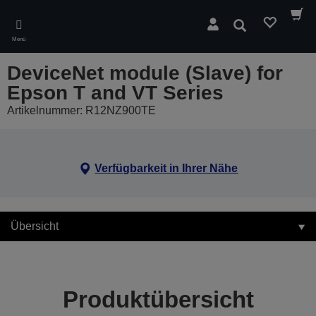
Skip
to
Suchen
main
Menü
content
DeviceNet module (Slave) for
Epson T and VT Series
Artikelnummer: R12NZ900TE
Verfügbarkeit in Ihrer Nähe
Übersicht
Produktübersicht