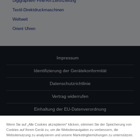
Digigraphie® Fine-Art-Zertifizierung
Textil-Direktdruckmaschinen
Weltweit
Orient Uhren
Impressum
Identifizierung der Gerätekonformität
Datenschutzrichtlinie
Vertrag widerrufen
Einhaltung der EU-Datenverordnung
Fragen zum Datenschutz
Wenn Sie auf „Alle Cookies akzeptieren“ klicken, stimmen Sie der Speicherung von
Cookies auf Ihrem Gerät zu, um die Websitenavigation zu verbessern, die
Informationen zu Cookies
Websitenutzung zu analysieren und unsere Marketingbemühungen zu unterstützen.