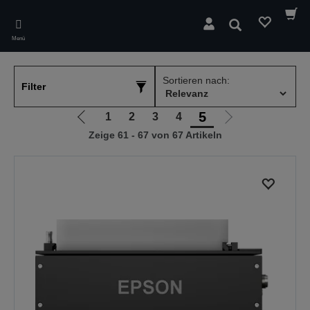
Skip
to
Suchen
main
Menü
content
Sortieren nach:
Filter
5
1
2
3
4
Zur
Zur
Zeige 61 - 67 von 67 Artikeln
vorherigen
nächsten
Seite
Seite