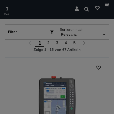
Skip
to
Suchen
main
Menü
content
Sortieren nach:
Filter
1
2
3
4
5
Zur
Zur
Zeige 1 - 15 von 67 Artikeln
vorherigen
nächsten
Seite
Seite