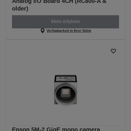
Analog I/O Board 4CH (RC800-A &
older)
Mehr erfahren
Verfügbarkeit in Ihrer Nähe
Epson 5M-2 GigE mono camera