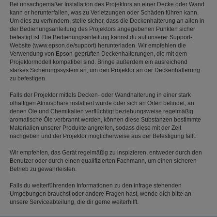
Bei unsachgemäßer Installation des Projektors an einer Decke oder Wand
kann er herunterfallen, was zu Verletzungen oder Schäden führen kann.
Um dies zu verhindern, stelle sicher, dass die Deckenhalterung an allen in
der Bedienungsanleitung des Projektors angegebenen Punkten sicher
befestigt ist. Die Bedienungsanleitung kannst du auf unserer Support-
Website (www.epson.de/support) herunterladen. Wir empfehlen die
Verwendung von Epson-geprüften Deckenhalterungen, die mit dem
Projektormodell kompatibel sind. Bringe außerdem ein ausreichend
starkes Sicherungssystem an, um den Projektor an der Deckenhalterung
zu befestigen.
Falls der Projektor mittels Decken- oder Wandhalterung in einer stark
ölhaltigen Atmosphäre installiert wurde oder sich an Orten befindet, an
denen Öle und Chemikalien verflüchtigt beziehungsweise regelmäßig
aromatische Öle verbrannt werden, können diese Substanzen bestimmte
Materialien unserer Produkte angreifen, sodass diese mit der Zeit
nachgeben und der Projektor möglicherweise aus der Befestigung fällt.
Wir empfehlen, das Gerät regelmäßig zu inspizieren, entweder durch den
Benutzer oder durch einen qualifizierten Fachmann, um einen sicheren
Betrieb zu gewährleisten.
Falls du weiterführenden Informationen zu den infrage stehenden
Umgebungen brauchst oder andere Fragen hast, wende dich bitte an
unsere Serviceabteilung, die dir gerne weiterhilft.