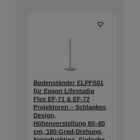
Bodenständer ELPFS01
Kabell
für Epson Lifestudio
Mikro
Flex EF-71 & EF-72
– Krist
Projektoren – Schlankes
sechs 
Design,
15 Stu
Höhenverstellung 60–80
ununt
cm, 180-Grad-Drehung,
Spielze
Neigefunktion, Einfache
Kristall