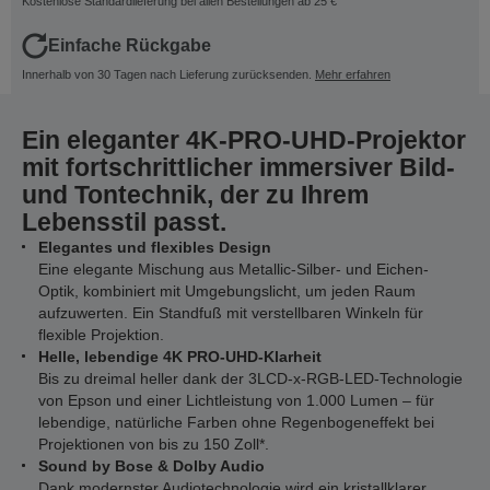
Kostenlose Standardlieferung bei allen Bestellungen ab 25 €
Einfache Rückgabe
Innerhalb von 30 Tagen nach Lieferung zurücksenden.
Mehr erfahren
Ein eleganter 4K-PRO-UHD-Projektor
mit fortschrittlicher immersiver Bild-
und Tontechnik, der zu Ihrem
Lebensstil passt.
Elegantes und flexibles Design
Eine elegante Mischung aus Metallic-Silber- und Eichen-
Optik, kombiniert mit Umgebungslicht, um jeden Raum
aufzuwerten. Ein Standfuß mit verstellbaren Winkeln für
flexible Projektion.
Helle, lebendige 4K PRO-UHD-Klarheit
Bis zu dreimal heller dank der 3LCD-x-RGB-LED-Technologie
von Epson und einer Lichtleistung von 1.000 Lumen – für
lebendige, natürliche Farben ohne Regenbogeneffekt bei
Projektionen von bis zu 150 Zoll*.
Sound by Bose & Dolby Audio
Dank modernster Audiotechnologie wird ein kristallklarer,