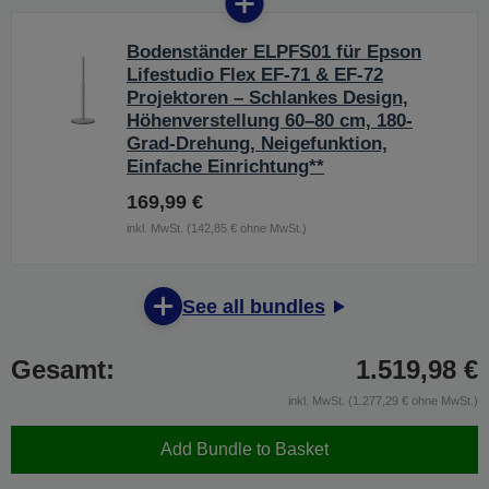
Bodenständer ELPFS01 für Epson
Lifestudio Flex EF-71 & EF-72
Projektoren – Schlankes Design,
Höhenverstellung 60–80 cm, 180-
Grad-Drehung, Neigefunktion,
Einfache Einrichtung**
169,99 €
inkl. MwSt. (142,85 € ohne MwSt.)
See all bundles
Gesamt:
1.519,98 €
inkl. MwSt. (1.277,29 € ohne MwSt.)
Add Bundle to Basket