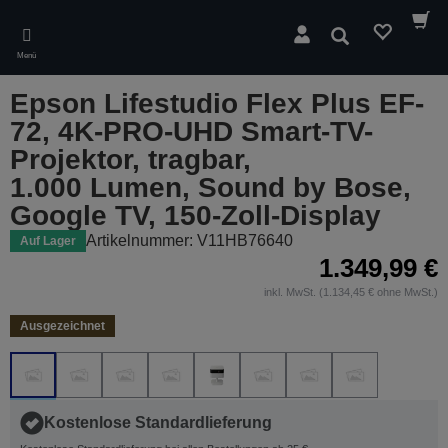
Skip
to
Suchen
main
Menü
content
Epson Lifestudio Flex Plus EF-
72, 4K-PRO-UHD Smart-TV-
Projektor, tragbar,
1.000 Lumen, Sound by Bose,
Google TV, 150-Zoll-Display
Artikelnummer: V11HB76640
Auf Lager
1.349,99 €
inkl. MwSt. (1.134,45 € ohne MwSt.)
Ausgezeichnet
Kostenlose Standardlieferung