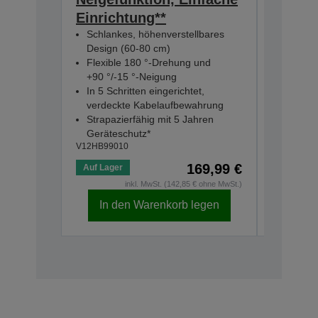
Klangm
Einrichtung**
Leichtg
Schlankes, höhenverstellbares
bedien
Design (60-80 cm)
15 Stu
Flexible 180 °-Drehung und
Spielzei
+90 °/-15 °-Neigung
Kompati
In 5 Schritten eingerichtet,
Smart-P
verdeckte Kabelaufbewahrung
V12HC000
Strapazierfähig mit 5 Jahren
Geräteschutz*
V12HB99010
169,99 €
Auf Lager
Auf Lage
inkl. MwSt. (142,85 € ohne MwSt.)
In den Warenkorb legen
In d