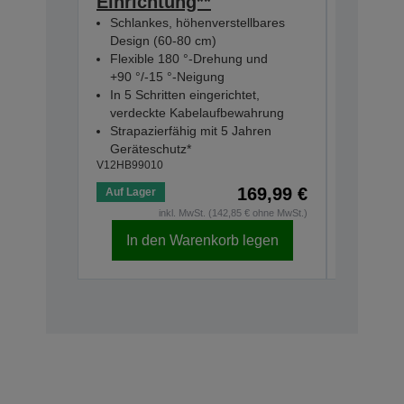
Einrichtung**
Leichtg
Schlankes, höhenverstellbares
bedien
Design (60-80 cm)
15 Stu
Flexible 180 °-Drehung und
Spielzei
+90 °/-15 °-Neigung
Kompati
In 5 Schritten eingerichtet,
Smart-P
verdeckte Kabelaufbewahrung
V12HC000
Strapazierfähig mit 5 Jahren
Geräteschutz*
V12HB99010
169,99 €
Auf Lager
Auf Lage
inkl. MwSt. (142,85 € ohne MwSt.)
In den Warenkorb legen
In d