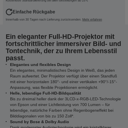
Kostenlose Standardlieferung bei allen Bestellungen ab 25 €
Einfache Rückgabe
Innerhalb von 30 Tagen nach Lieferung zurücksenden.
Mehr erfahren
Ein eleganter Full-HD-Projektor mit
fortschrittlicher immersiver Bild- und
Tontechnik, der zu Ihrem Lebensstil
passt.
Elegantes und flexibles Design
Ein elegantes, minimalistisches Design in Weiß, das jeden
Raum aufwertet. Der Projektor verfügt über einen Standfuß
mit einer horizontalen 180°- und einer vertikalen +90°/-15°-
Anpassung, was flexible Projektionen ermöglicht.
Helle, lebendige Full-HD-Bildqualität
Bis zu dreimal heller dank der 3LCD-x-RGB-LED-Technologie
von Epson und einer Lichtleistung von 700 Lumen – für
lebendige, natürliche Farben ohne Regenbogeneffekt bei
Bilddiagonalen von bis zu 150 Zoll*.
Sound by Bose & Dolby Audio
Dank modernster Audiotechnologie wird ein kristallklarer,