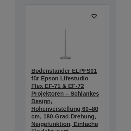
Bodenständer ELPFS01
Kabell
für Epson Lifestudio
Mikro
Flex EF-71 & EF-72
– Krist
Projektoren – Schlankes
sechs 
Design,
15 Stu
Höhenverstellung 60–80
ununt
cm, 180-Grad-Drehung,
Spielze
Neigefunktion, Einfache
Kristall
Klangm