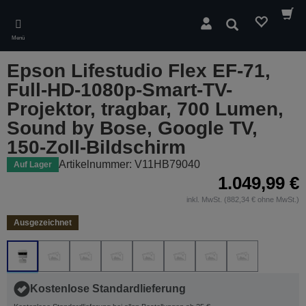
Skip
to
Suchen
main
Menü
content
Epson Lifestudio Flex EF-71,
Full-HD-1080p-Smart-TV-
Projektor, tragbar, 700 Lumen,
Sound by Bose, Google TV,
150-Zoll-Bildschirm
Artikelnummer: V11HB79040
Auf Lager
1.049,99 €
inkl. MwSt. (882,34 € ohne MwSt.)
Ausgezeichnet
Kostenlose Standardlieferung