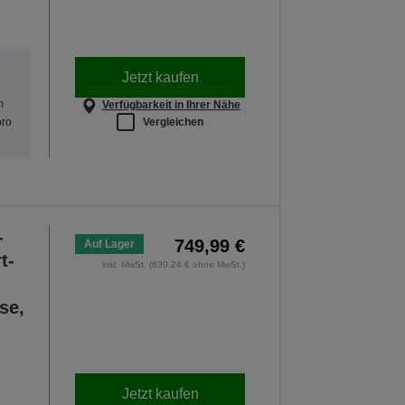
Jetzt kaufen
m
Verfügbarkeit in Ihrer Nähe
Vergleichen
pro
-
749,99 €
Auf Lager
t-
inkl. MwSt. (630,24 € ohne MwSt.)
se,
Jetzt kaufen