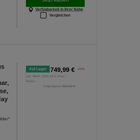
Verfügbarkeit in Ihrer Nähe
Vergleichen
us
749,99 €
Auf Lager
-20%
inkl. MwSt. (630,24 € ohne
ar,
MwSt.)
Originalpreis
939,99 €
se,
lay
lder*