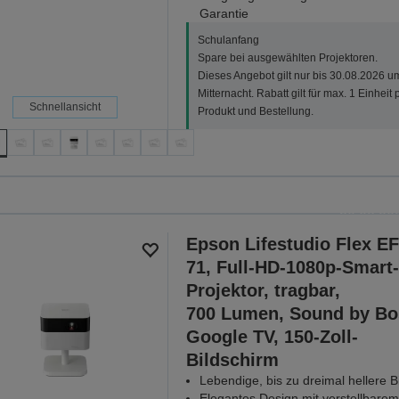
Garantie
Schulanfang
Spare bei ausgewählten Projektoren.
Dieses Angebot gilt nur bis 30.08.2026 u
Mitternacht. Rabatt gilt für max. 1 Einheit 
Schnellansicht
Produkt und Bestellung.
Sch
Spare bei ausgewählten Proj
30.08.202
Epson Lifestudio Flex EF
ALLE ANGEB
71, Full-HD-1080p-Smart
Projektor, tragbar,
700 Lumen, Sound by Bo
Google TV, 150-Zoll-
Bildschirm
Lebendige, bis zu dreimal hellere Bi
Elegantes Design mit verstellbarem