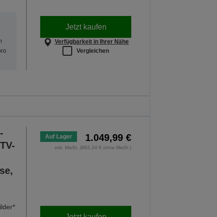
Jetzt kaufen
m
Verfügbarkeit in Ihrer Nähe
Vergleichen
pro
ulanfang
ektoren. Dieses Angebot gilt nur bis
6 um Mitternacht.
-
OTE ENTDECKEN
1.049,99 €
Auf Lager
-TV-
inkl. MwSt. (882,34 € ohne MwSt.)
se,
lder*
Jetzt kaufen