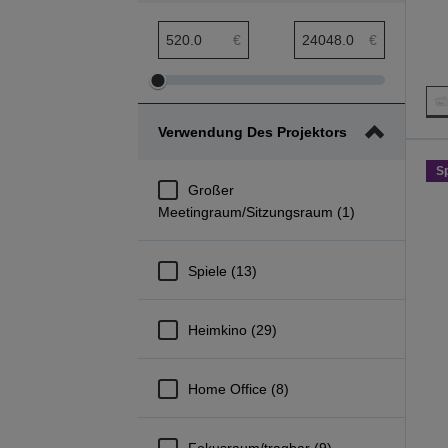
Preis min. Bereich
Preis max. Bereich
€
€
Preis
Preis
min.
max.
Verwendung Des Projektors
Bereich
Bereich
anpassen
anpassen
S
Großer
Meetingraum/Sitzungsraum (1)
Spiele (13)
Heimkino (29)
Home Office (8)
Fokusraum/tragbar (9)