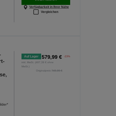
Verfügbarkeit in Ihrer Nähe
Vergleichen
-
579,99 €
Auf Lager
-23%
t-
inkl. MwSt. (487,39 € ohne
MwSt.)
Originalpreis
749,99 €
se,
lder*