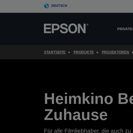
Skip
DEUTSCH
to
main
content
PRIVAT
STARTSEITE
PRODUKTE
PROJEKTOREN
Heimkino Be
Zuhause
Für alle Filmliebhaber, die auch z