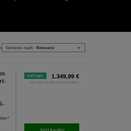
n
Sortieren nach:
us
1.349,99 €
Auf Lager
t-
inkl. MwSt. (1.134,45 € ohne MwSt.)
l-
lder*
Jetzt kaufen