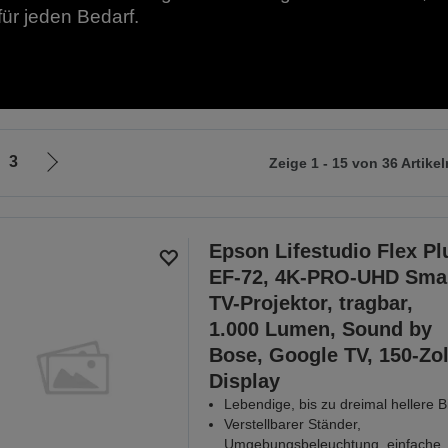
ür jeden Bedarf.
3
Zeige 1 - 15 von 36 Artikel
Zur
nächsten
Seite
Epson Lifestudio Flex Pl
EF-72, 4K-PRO-UHD Smar
TV-Projektor, tragbar,
1.000 Lumen, Sound by
Bose, Google TV, 150-Zol
Display
Lebendige, bis zu dreimal hellere Bi
Verstellbarer Ständer,
Umgebungsbeleuchtung, einfache