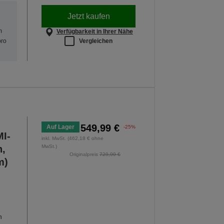
Jetzt kaufen
m
Verfügbarkeit in Ihrer Nähe
Vergleichen
pro
549,99 €
Auf Lager
-25%
I-
inkl. MwSt. (462,18 € ohne
n,
MwSt.)
Originalpreis
729,99 €
m)
n