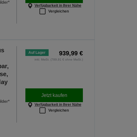
lder*
Verfügbarkeit in Ihrer Nähe
Vergleichen
us
939,99 €
Auf Lager
inkl. MwSt. (789,91 € ohne MwSt.)
ar,
se,
lay
Jetzt kaufen
lder*
Verfügbarkeit in Ihrer Nähe
Vergleichen