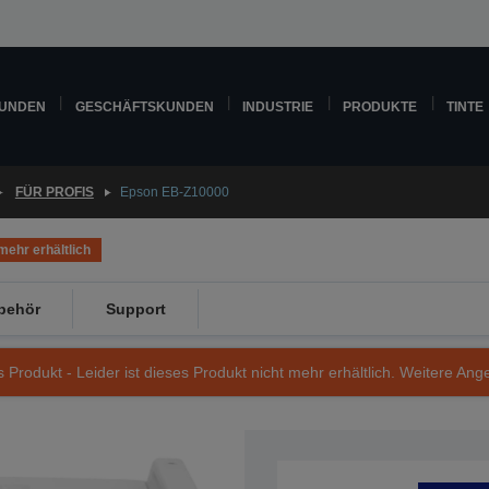
KUNDEN
GESCHÄFTSKUNDEN
INDUSTRIE
PRODUKTE
TINTE
FÜR PROFIS
Epson EB-Z10000
mehr erhältlich
behör
Support
s Produkt - Leider ist dieses Produkt nicht mehr erhältlich. Weitere Ang
Artikelnummer: V11H458040