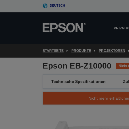
Skip
DEUTSCH
to
main
content
PRIVAT
STARTSEITE
PRODUKTE
PROJEKTOREN
Epson EB-Z10000
Nicht 
Technische Spezifikationen
Zu
Nicht mehr erhältliche