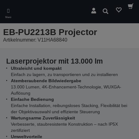
Skip
to
Suchen
main
Menü
content
EB-PU2213B Projector
Artikelnummer: V11HA68840
Laserprojektor mit 13.000 lm
Ultraleicht und kompakt
Einfach zu lagern, zu transportieren und zu installieren
Atemberaubende Bildwiedergabe
13.000 Lumen, 4K-Enhancement-Technologie, WUXGA-
Auflösung
Einfache Bedienung
Einfache Installation, reibungsloses Stacking, Flexibilität bei
der Objektivauswahl und effiziente Steuerung
Wartungsarme Zuverlässigkeit
Verbesserte, staubresistente Konstruktion ‒ nach IP5X
zertifiziert
Umweltvorteile