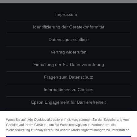
Impressum
Identifizierung der Gerätekonformität
Datenschutzrichtlinie
Vertrag widerrufen
Einhaltung der EU-Datenverordnung
Fragen zum Datenschutz
Informationen zu Cookies
Epson Engagement für Barrierefreiheit
Copyright © 2026 Seiko Epson
Wenn Sie auf „Alle Cookies akzeptieren“ klicken, stimmen Sie der Speicherung von
Cookies auf Ihrem Gerät zu, um die Websitenavigation zu verbessern, die
Websitenutzung zu analysieren und unsere Marketingbemühungen zu unterstützen.