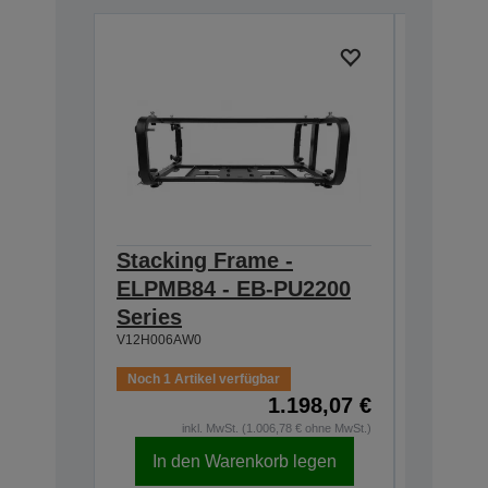
Stacking Frame -
Tilt A
ELPMB84 - EB-PU2200
- EB-P
V12H006A
Series
V12H006AW0
Noch 1 Artikel verfügbar
1.198,07 €
Auf Lage
inkl. MwSt. (1.006,78 € ohne MwSt.)
In den Warenkorb legen
In d