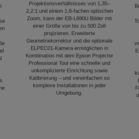
Projektionsverhältnisses von 1,35–
t
B
2,2:1 und einem 1,6-fachen optischen
Zoom, kann der EB-L690U Bilder mit
ise
T
einer Größe von bis zu 500 Zoll
ten
projizieren. Erweiterte
Geometriekorrektur und die optionale
ße
v
ELPEC01-Kamera ermöglichen in
nd
E
Kombination mit dem Epson Projector
l
Professional Tool eine schnelle und
unkomplizierte Einrichtung sowie
k
Kalibrierung – und vereinfachen so
es
komplexe Installationen in jeder
ne
F
Umgebung.
d