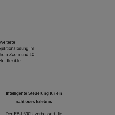
weiterte
ojektionslösung im
achem Zoom und 10-
et flexible
Intelligente Steuerung für ein
nahtloses Erlebnis
Der EB-L690U verbessert die