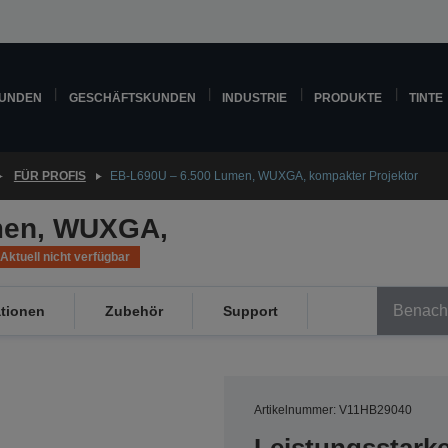
KUNDEN
GESCHÄFTSKUNDEN
INDUSTRIE
PRODUKTE
TINTE
FÜR PROFIS
EB-L690U – 6.500 Lumen, WUXGA, kompakter Projektor
men, WUXGA,
Aktuell nicht verfügbar
Benachr
ationen
Zubehör
Support
Artikelnummer: V11HB29040