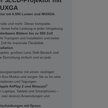
r 3LCD-Projektor mit
 WUXGA
ktor mit 6.500 Lumen und WUXGA-
rsäle und mehr. Dieser kompakte,
r bietet hohe Leistung in jeder Umgebung.
ierbaren Bildern bis zu 500 Zoll
ht Transport und Installation und bietet
Zoll für maximale Flexibilität.
allation
Objektiv, großem Lens-Shift-Bereich und
ie Einrichtung einfach und an jede
tungsprojektor mit einem niedrigen
 Eco-Modus und sorgen Sie so für eine
ntationen und Tagungen.
1
Apple AirPlay 2 und Miracast
von Laptops, Tablets und Smartphones –
ur own device)-Anwendungen und
Entscheidungen mit Epson