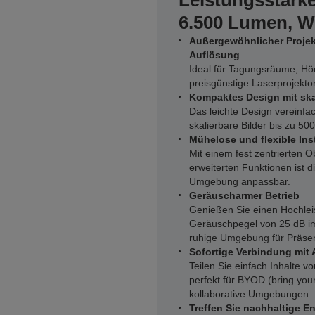
Leistungsstarke
6.500 Lumen,
Außergewöhnlicher Proje
Auflösung
Ideal für Tagungsräume, Hö
preisgünstige Laserprojekto
Kompaktes Design mit skal
Das leichte Design vereinfac
skalierbare Bilder bis zu 500 
Mühelose und flexible Inst
Mit einem fest zentrierten 
erweiterten Funktionen ist d
Umgebung anpassbar.
Geräuscharmer Betrieb
Genießen Sie einen Hochleis
Geräuschpegel von 25 dB im
ruhige Umgebung für Präse
Sofortige Verbindung mit 
Teilen Sie einfach Inhalte 
perfekt für BYOD (bring yo
kollaborative Umgebungen.
Treffen Sie nachhaltige 