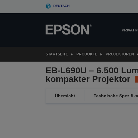
Skip
DEUTSCH
to
main
content
PRIVAT
STARTSEITE
PRODUKTE
PROJEKTOREN
EB-L690U – 6.500 Lu
kompakter Projektor
Übersicht
Technische Spezifik