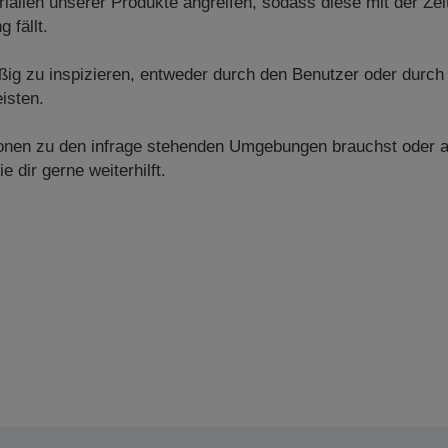
alien unserer Produkte angreifen, sodass diese mit der Zei
 fällt.
ig zu inspizieren, entweder durch den Benutzer oder durch
isten.
tionen zu den infrage stehenden Umgebungen brauchst oder 
e dir gerne weiterhilft.