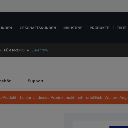
KUNDEN
GESCHÄFTSKUNDEN
INDUSTRIE
PRODUKTE
TINTE
FÜR PROFIS
EB-4770W
behör
Support
s Produkt - Leider ist dieses Produkt nicht mehr erhältlich. Weitere Ang
Artikelnummer: V11H748040