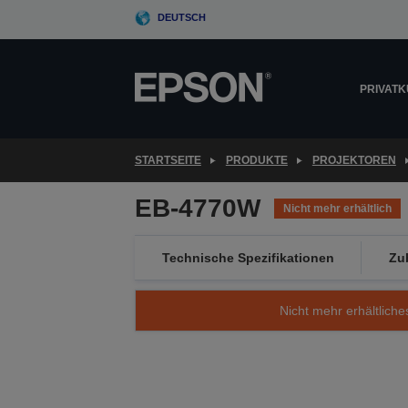
Skip
DEUTSCH
to
main
content
PRIVAT
STARTSEITE
PRODUKTE
PROJEKTOREN
EB-4770W
Nicht mehr erhältlich
Technische Spezifikationen
Zu
Nicht mehr erhältliche