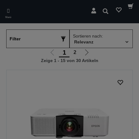
Skip
to
Suchen
main
Menü
content
Sortieren nach:
Filter
1
2
Zur
Zur
Zeige 1 - 15 von 30 Artikeln
vorherigen
nächsten
Seite
Seite