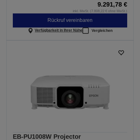
9.291,78 €
inkl. MwSt. (7.808,22 € ohne MwSt.)
Rückruf vereinbaren
Verfügbarkeit in Ihrer Nähe
Vergleichen
EB-PU1008W Projector