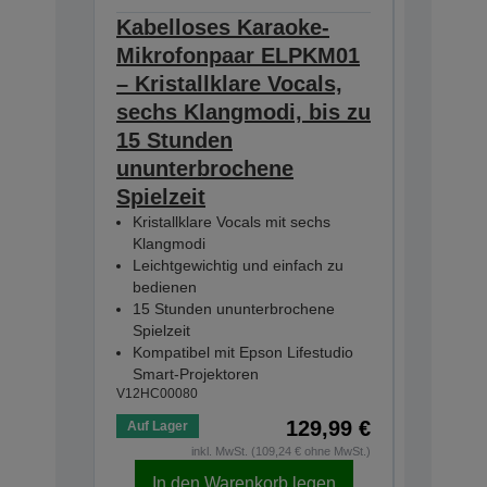
Kabelloses Karaoke-
Ceilin
Mikrofonpaar ELPKM01
918-1
V12H003P
– Kristallklare Vocals,
sechs Klangmodi, bis zu
15 Stunden
ununterbrochene
Spielzeit
Kristallklare Vocals mit sechs
Klangmodi
Leichtgewichtig und einfach zu
bedienen
15 Stunden ununterbrochene
Spielzeit
Kompatibel mit Epson Lifestudio
Smart-Projektoren
V12HC00080
Noch 1 Ar
129,99 €
Auf Lager
inkl. MwSt. (109,24 € ohne MwSt.)
In den Warenkorb legen
In d