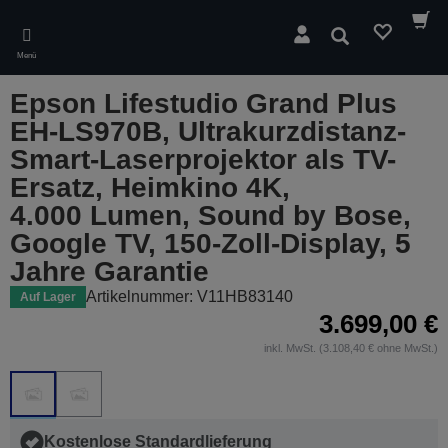
Skip
to
Suchen
main
Menü
content
Epson Lifestudio Grand Plus
EH-LS970B, Ultrakurzdistanz-
Smart-Laserprojektor als TV-
Ersatz, Heimkino 4K,
4.000 Lumen, Sound by Bose,
Google TV, 150-Zoll-Display, 5
Jahre Garantie
Artikelnummer: V11HB83140
Auf Lager
3.699,00 €
inkl. MwSt. (3.108,40 € ohne MwSt.)
Kostenlose Standardlieferung