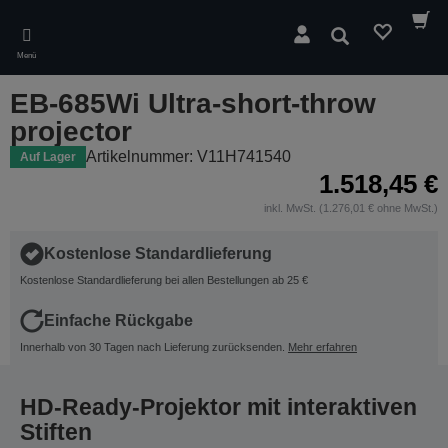
Skip
to
Suchen
main
Menü
content
EB-685Wi Ultra-short-throw
projector
Artikelnummer: V11H741540
Auf Lager
1.518,45 €
inkl. MwSt. (1.276,01 € ohne MwSt.)
Kostenlose Standardlieferung
Kostenlose Standardlieferung bei allen Bestellungen ab 25 €
Einfache Rückgabe
Innerhalb von 30 Tagen nach Lieferung zurücksenden.
Mehr erfahren
HD-Ready-Projektor mit interaktiven
Stiften