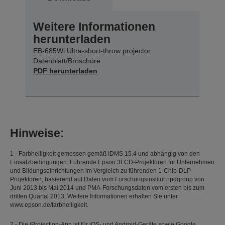
Weitere Informationen
herunterladen
EB-685Wi Ultra-short-throw projector
Datenblatt/Broschüre
PDF herunterladen
Hinweise:
1 - Farbhelligkeit gemessen gemäß IDMS 15.4 und abhängig von den
Einsatzbedingungen. Führende Epson 3LCD-Projektoren für Unternehmen
und Bildungseinrichtungen im Vergleich zu führenden 1-Chip-DLP-
Projektoren, basierend auf Daten vom Forschungsinstitut npdgroup von
Juni 2013 bis Mai 2014 und PMA-Forschungsdaten vom ersten bis zum
dritten Quartal 2013. Weitere Informationen erhalten Sie unter
www.epson.de/farbhelligkeit.
2 - Die iProjection-App ist für iOS- und Android-Geräte sowie Google