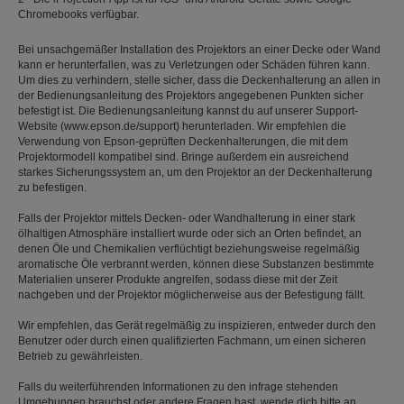
Chromebooks verfügbar.
Bei unsachgemäßer Installation des Projektors an einer Decke oder Wand
kann er herunterfallen, was zu Verletzungen oder Schäden führen kann.
Um dies zu verhindern, stelle sicher, dass die Deckenhalterung an allen in
der Bedienungsanleitung des Projektors angegebenen Punkten sicher
befestigt ist. Die Bedienungsanleitung kannst du auf unserer Support-
Website (www.epson.de/support) herunterladen. Wir empfehlen die
Verwendung von Epson-geprüften Deckenhalterungen, die mit dem
Projektormodell kompatibel sind. Bringe außerdem ein ausreichend
starkes Sicherungssystem an, um den Projektor an der Deckenhalterung
zu befestigen.
Falls der Projektor mittels Decken- oder Wandhalterung in einer stark
ölhaltigen Atmosphäre installiert wurde oder sich an Orten befindet, an
denen Öle und Chemikalien verflüchtigt beziehungsweise regelmäßig
aromatische Öle verbrannt werden, können diese Substanzen bestimmte
Materialien unserer Produkte angreifen, sodass diese mit der Zeit
nachgeben und der Projektor möglicherweise aus der Befestigung fällt.
Wir empfehlen, das Gerät regelmäßig zu inspizieren, entweder durch den
Benutzer oder durch einen qualifizierten Fachmann, um einen sicheren
Betrieb zu gewährleisten.
Falls du weiterführenden Informationen zu den infrage stehenden
Umgebungen brauchst oder andere Fragen hast, wende dich bitte an