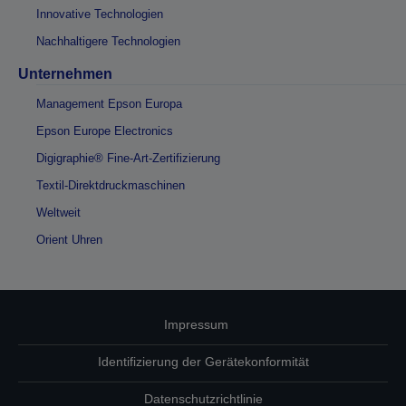
Innovative Technologien
Nachhaltigere Technologien
Unternehmen
Management Epson Europa
Epson Europe Electronics
Digigraphie® Fine-Art-Zertifizierung
Textil-Direktdruckmaschinen
Weltweit
Orient Uhren
Impressum
Identifizierung der Gerätekonformität
Datenschutzrichtlinie