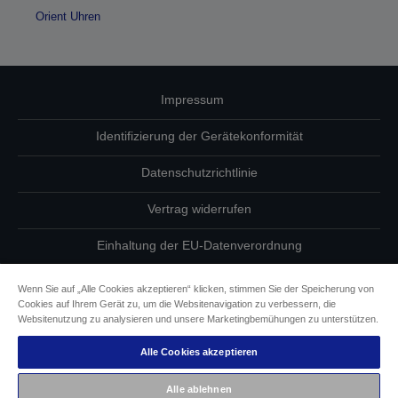
Orient Uhren
Impressum
Identifizierung der Gerätekonformität
Datenschutzrichtlinie
Vertrag widerrufen
Einhaltung der EU-Datenverordnung
Fragen zum Datenschutz
Wenn Sie auf „Alle Cookies akzeptieren“ klicken, stimmen Sie der Speicherung von
Cookies auf Ihrem Gerät zu, um die Websitenavigation zu verbessern, die
Informationen zu Cookies
Websitenutzung zu analysieren und unsere Marketingbemühungen zu unterstützen.
Alle Cookies akzeptieren
Epson Engagement für Barrierefreiheit
Alle ablehnen