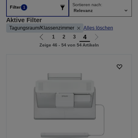
Sortieren nach:
Filter
1
Aktive Filter
Tagungsraum/Klassenzimmer
Alles löschen
4
1
2
3
Zur
Zur
Zeige 46 - 54 von 54 Artikeln
vorherigen
nächsten
Seite
Seite