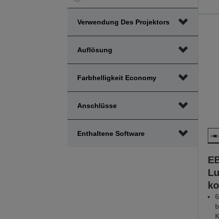
Preis
Preis
min.
max.
Verwendung Des Projektors
Bereich
Bereich
anpassen
anpassen
Auflösung
Farbhelligkeit Economy
Anschlüsse
Enthaltene Software
EB
L
ko
6
b
K