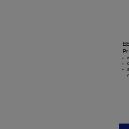
E
Pr
A
K
8
W