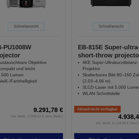
Schnellansicht
Schnellansicht
B-PU1008W
EB-815E Super-ultra
ojector
short-throw projecto
ustauschbare Objektive
4KE Super-Ultrakurzdistanz-
ompakt und leicht
Projektor
.500 Lumen
Skalierbares Bild 80–160 Zol
eiß-/Farbhelligkeit
(2,03–4,06 m)
3LCD-Laser mit 5.000 Lume
WLAN-Schnittstelle
9.291,78 €
Aktuell nicht verfügbar
4.938,4
inkl. MwSt. (7.808,22 € ohne MwSt.)
inkl. MwSt. (4.149,99 € ohne 