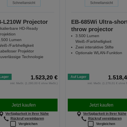
Schnellansicht
Schnellansicht
-L210W Projector
EB-685Wi Ultra-shor
kalierbare HD-Ready
throw projector
rojektion
3.500 Lumen
.500 Lumen
Weiß-/Farbhelligkeit
eiß-/Farbhelligkeit
Zwei interaktive Stifte
abelloser Projektor
Optionale WLAN-Funktion
uverlässige Technologie
1.523,20 €
1.518,4
Lager
Auf Lager
inkl. MwSt. (1.280,00 € ohne MwSt.)
inkl. MwSt. (1.276,01 € ohne 
Jetzt kaufen
Jetzt kaufen
Verfügbarkeit in Ihrer Nähe
Verfügbarkeit in Ihrer Nähe
Rückruf vereinbaren
Rückruf vereinbaren
Vergleichen
Vergleichen