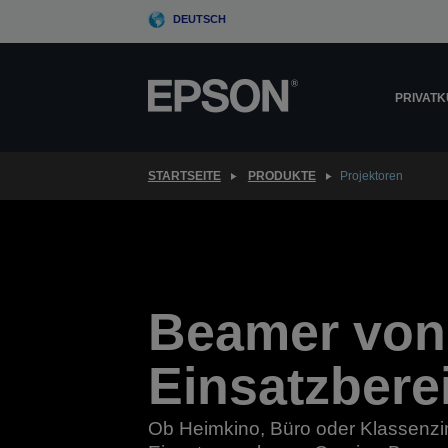
Skip
DEUTSCH
to
main
content
PRIVAT
STARTSEITE
PRODUKTE
Projektoren
Beamer von 
Einsatzbere
Ob Heimkino, Büro oder Klassenzi