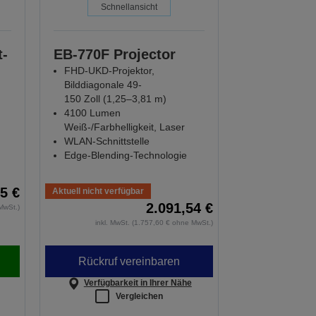
Schnellansicht
t-
EB-770F Projector
FHD-UKD-Projektor,
Bilddiagonale 49-
150 Zoll (1,25–3,81 m)
4100 Lumen
Weiß-/Farbhelligkeit, Laser
WLAN-Schnittstelle
Edge-Blending-Technologie
5 €
Aktuell nicht verfügbar
2.091,54 €
MwSt.)
inkl. MwSt. (1.757,60 € ohne MwSt.)
Rückruf vereinbaren
Verfügbarkeit in Ihrer Nähe
Vergleichen