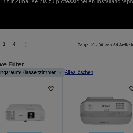
für Zuhause bis zu professionellen Installationspr
3
4
Zeige 16 - 30 von 54 Artikel
Zur
nächsten
Seite
ve Filter
ungsraum/Klassenzimmer
Alles löschen