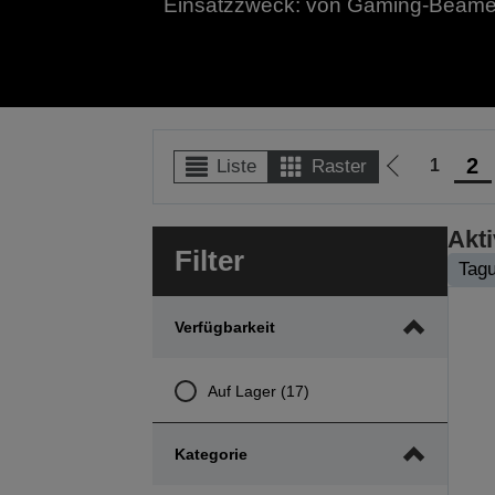
Einsatzzweck: von Gaming-Beamern 
2
1
Liste
Raster
Zur
vorherigen
Seite
Akti
Filter
Tag
Verfügbarkeit
Auf Lager (17)
Kategorie