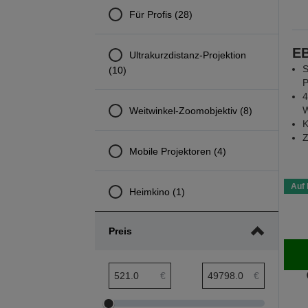
Für Profis (28)
EB
Ultrakurzdistanz-Projektion
S
(10)
P
4
W
Weitwinkel-Zoomobjektiv (8)
K
Z
Mobile Projektoren (4)
Auf 
Heimkino (1)
Preis
Preis min. Bereich
Preis max. Bereich
€
€