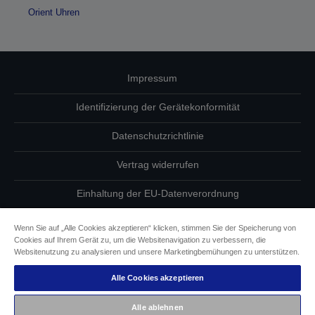
Orient Uhren
Impressum
Identifizierung der Gerätekonformität
Datenschutzrichtlinie
Vertrag widerrufen
Einhaltung der EU-Datenverordnung
Fragen zum Datenschutz
Wenn Sie auf „Alle Cookies akzeptieren“ klicken, stimmen Sie der Speicherung von
Cookies auf Ihrem Gerät zu, um die Websitenavigation zu verbessern, die
Informationen zu Cookies
Websitenutzung zu analysieren und unsere Marketingbemühungen zu unterstützen.
Alle Cookies akzeptieren
Epson Engagement für Barrierefreiheit
Alle ablehnen