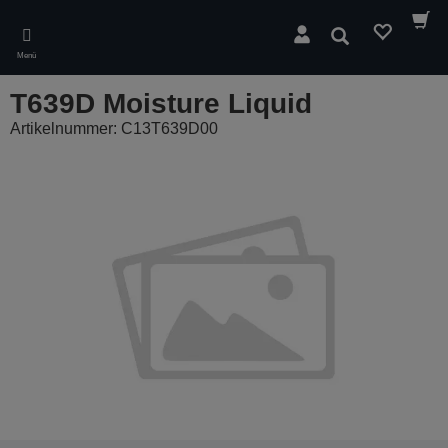
Skip
to
Suchen
main
Menü
content
T639D Moisture Liquid
Artikelnummer: C13T639D00