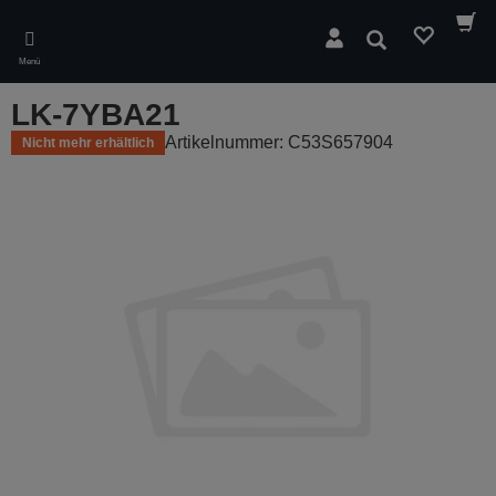
Skip
to
Suchen
main
Menü
content
LK-7YBA21
Artikelnummer: C53S657904
Nicht mehr erhältlich