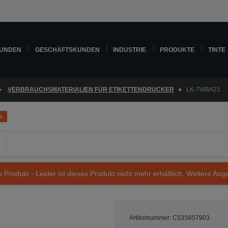
KUNDEN
GESCHÄFTSKUNDEN
INDUSTRIE
PRODUKTE
TINTE
VERBRAUCHSMATERIALIEN FÜR ETIKETTENDRUCKER
LK-7WBA21
h
s Produkt - Leider ist dieses Produkt nicht mehr erhältlich. Weitere Ang
Artikelnummer: C53S657903