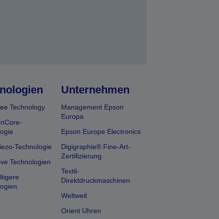
nologien
Unternehmen
ee Technology
Management Epson
Europa
onCore-
ogie
Epson Europe Electronics
iezo-Technologie
Digigraphie® Fine-Art-
Zertifizierung
ive Technologien
Textil-
tigere
Direktdruckmaschinen
ogien
Weltweit
Orient Uhren