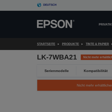
Skip
DEUTSCH
to
main
content
PRIVAT
STARTSEITE
PRODUKTE
TINTE & PAPIER
LK-7WBA21
Nicht mehr erhältlic
Serienmodelle
Kompatibilität
Nicht mehr erhältliche