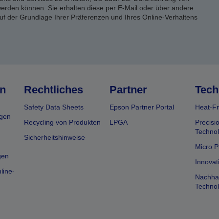
rden können. Sie erhalten diese per E-Mail oder über andere
uf der Grundlage Ihrer Präferenzen und Ihres Online-Verhaltens
n
Rechtliches
Partner
Tech
Safety Data Sheets
Epson Partner Portal
Heat-Fr
gen
Recycling von Produkten
LPGA
Precisi
Technol
Sicherheitshinweise
Micro P
gen
Innovat
line-
Nachhal
Technol