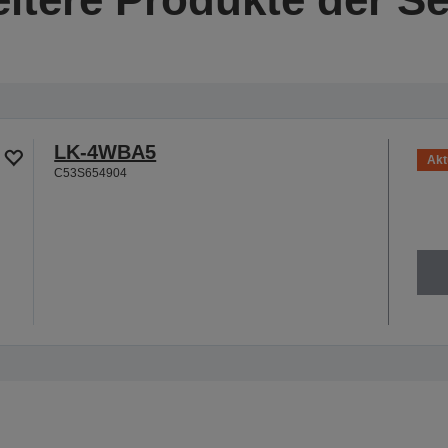
LK-4WBA5
Akt
C53S654904