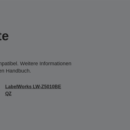
te
mpatibel. Weitere Informationen
den Handbuch.
LabelWorks LW-Z5010BE
QZ