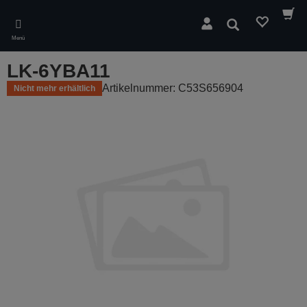
Skip
to
Suchen
main
Menü
content
LK-6YBA11
Artikelnummer: C53S656904
Nicht mehr erhältlich