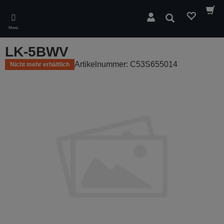
Skip
to
Suchen
main
Menü
content
LK-5BWV
Artikelnummer: C53S655014
Nicht mehr erhältlich